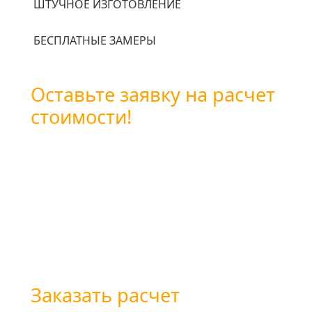
ШТУЧНОЕ ИЗГОТОВЛЕНИЕ
БЕСПЛАТНЫЕ ЗАМЕРЫ
Оставьте заявку на расчет
стоимости!
Вы можете оставить заявку
воспользовавшись формой обратной связи
или позвоните нам по бесплатному
телефону
+7 (800) 101-28-03
или
+7 (351) 7-761-791
Заказать расчет