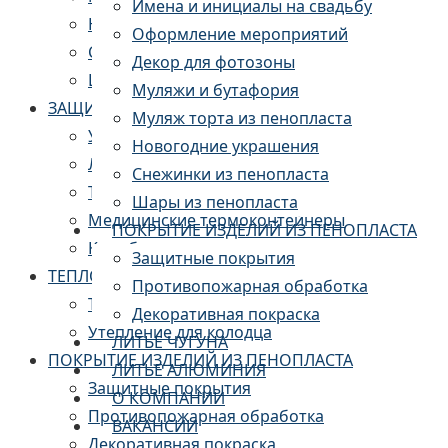
Имена и инициалы на свадьбу
Новогодние украшения
Оформление мероприятий
Снежинки из пенопласта
Декор для фотозоны
Шары из пенопласта
Муляжи и бутафория
ЗАЩИТНАЯ УПАКОВКА И ТЕРМОКОНТЕЙНЕРЫ
Муляж торта из пенопласта
Упаковка для дверей и мебели
Новогодние украшения
Ложементы из пенопласта
Снежинки из пенопласта
Термоконтейнеры пищевые
Шары из пенопласта
Медицинские термоконтейнеры
ПОКРЫТИЕ ИЗДЕЛИЙ ИЗ ПЕНОПЛАСТА
Короба из пенопласта
Защитные покрытия
ТЕПЛОИЗОЛЯЦИЯ
Противопожарная обработка
Теплоизоляция для труб
Декоративная покраска
Утепление для колодца
ЛИТЬЕ ЧУГУНА
ПОКРЫТИЕ ИЗДЕЛИЙ ИЗ ПЕНОПЛАСТА
ЛИТЬЕ АЛЮМИНИЯ
Защитные покрытия
О КОМПАНИИ
Противопожарная обработка
ВАКАНСИИ
Декоративная покраска