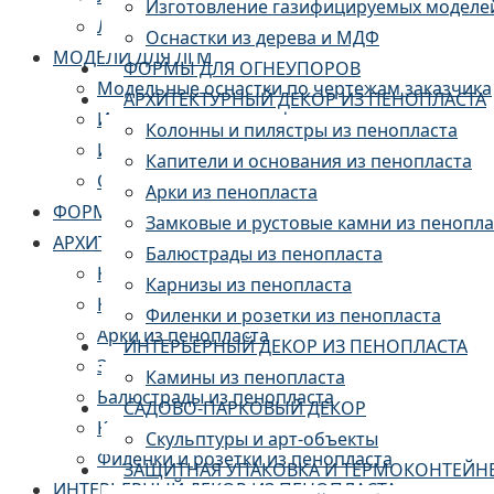
Изготовление газифицируемых моделе
ЛИТЬЕ АЛЮМИНИЯ
Оснастки из дерева и МДФ
МОДЕЛИ ДЛЯ ЛГМ
ФОРМЫ ДЛЯ ОГНЕУПОРОВ
Модельные оснастки по чертежам заказчика
АРХИТЕКТУРНЫЙ ДЕКОР ИЗ ПЕНОПЛАСТА
Изготовление пресс-форм
Колонны и пилястры из пенопласта
Изготовление газифицируемых моделей из 
Капители и основания из пенопласта
Оснастки из дерева и МДФ
Арки из пенопласта
ФОРМЫ ДЛЯ ОГНЕУПОРОВ
Замковые и рустовые камни из пенопла
АРХИТЕКТУРНЫЙ ДЕКОР ИЗ ПЕНОПЛАСТА
Балюстрады из пенопласта
Колонны и пилястры из пенопласта
Карнизы из пенопласта
Капители и основания из пенопласта
Филенки и розетки из пенопласта
Арки из пенопласта
ИНТЕРЬЕРНЫЙ ДЕКОР ИЗ ПЕНОПЛАСТА
Замковые и рустовые камни из пенопласта
Камины из пенопласта
Балюстрады из пенопласта
САДОВО-ПАРКОВЫЙ ДЕКОР
Карнизы из пенопласта
Скульптуры и арт-объекты
Филенки и розетки из пенопласта
ЗАЩИТНАЯ УПАКОВКА И ТЕРМОКОНТЕЙН
ИНТЕРЬЕРНЫЙ ДЕКОР ИЗ ПЕНОПЛАСТА