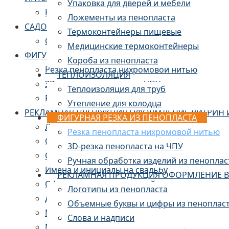
Упаковка для дверей и мебели
Камины из пенопласта
Ложементы из пенопласта
САДОВО-ПАРКОВЫЙ ДЕКОР
Термоконтейнеры пищевые
Скульптуры и арт-объекты
Медицинские термоконтейнеры
ФИГУРНАЯ РЕЗКА ИЗ ПЕНОПЛАСТА
Короба из пенопласта
Резка пенопласта нихромовой нитью
ТЕПЛОИЗОЛЯЦИЯ
3D-резка пенопласта на ЧПУ
Теплоизоляция для труб
Ручная обработка изделий из пенопласта
Утепление для колодца
РЕКЛАМНАЯ ПРОДУКЦИЯ ОФОРМЛЕНИЕ ВИТРИН 
ФИГУРНАЯ РЕЗКА ИЗ ПЕНОПЛАСТА
Логотипы из пенопласта
Резка пенопласта нихромовой нитью
Объемные буквы из пенопласта
3D-резка пенопласта на ЧПУ
Слова и надписи
Ручная обработка изделий из пеноплас
Имена и инициалы на свадьбу
РЕКЛАМНАЯ ПРОДУКЦИЯ ОФОРМЛЕНИЕ В
Оформление мероприятий
Логотипы из пенопласта
Декор для фотозоны
Объемные буквы и цифры из пеноплас
Муляжи и бутафория
Слова и надписи
Муляж торта из пенопласта