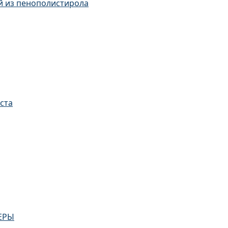
й из пенополистирола
пенополистирола
ста
ЕРЫ